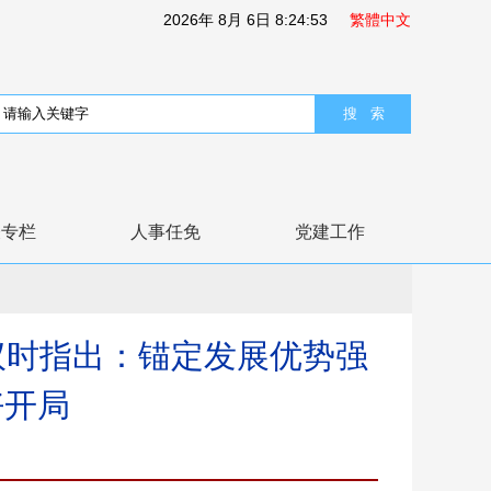
2026
年
8
月
6
日
8:24:53
繁體中文
表专栏
人事任免
党建工作
议时指出：锚定发展优势强
好开局