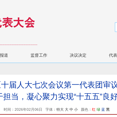
报道
监督工作
决议决定
代
加区十届人大七次会议第一代表团审
干担当，凝心聚力实现“十五五”良
时间：2026年02月06日 字体：
特大
大
中
小
颜色：
红
绿
蓝
黑