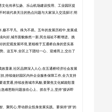
秀文化传承弘扬、乐山机场建设投用、工业园区提
不时就代表关注的热点问题与大家深入交流探讨,明
,极不平凡、殊为不易。五年的发展历程中,发展成
续向好,城市面貌焕然一新,民生福祉不断增进。挑
好的宏观发展环境,更植根于五通桥自身的坚实基
优势。这五年,全区上下团结一心、迎难而上,交出了
成效显著,社区品牌深入人心,在五通桥经济社会发展
担,持续做好园区内外企业服务保障工作,全力支持
要道贯通,持续改善城市风貌;要聚焦文化赋能彰显
众急难愁盼问题放在心上、抓在手上,坚持“接诉即
、聚民心,带动群众投身发展实践。要保持“拼”的