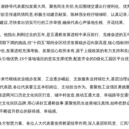
、谢静等代表紧扣发展大局、聚焦民生关切,先后围绕交通出行便利化、优
所欲言传递民情民意,积极主动建言献策。陈林强全程仔细倾听、认真记录,
建议,尽快拿出切实可行的工作举措,确保代表心声落地生根、开花结果。
。他指出,刚刚过去的五年,是五通桥发展进程中承压前行、克难奋进的五年
周期下调的挑战,但“十四五”期间全区经济发展稳步迈向新高度,核心指标持
冲击,发展进程充满考验。发展信心前所未有,源于上级政策的有力支持和良
龙头引领优势,15个落地项目的坚实支撑优势,配套齐全的D级化工园区平台
。近年来竹根镇农业稳步发展、工业逐步崛起、文旅服务业持续壮大,基层治理
代表团,各位代表要立足本职岗位、主动担当作为。要聚焦工业强区勇挑重
推进两河口历史文化街区打造、城中村改造,推动五通大道、幸福路等交通
史文化街区品牌,用心讲好五通桥故事;要聚焦民生改善倾注真情,始终把群
,不断提升群众的获得感、幸福感。
各方智慧力量。各位人大代表要发挥桥梁纽带作用,深入基层听民意、汇民智