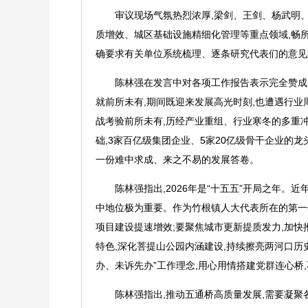
审议现场气氛热烈浓厚,梁剑、王剑、杨武明
质增效、城区基础设施精细化管理等重点领域,畅
确要求有关单位系统梳理、逐条研究代表们的意见
陈林强在发言中对各项工作报告表示完全赞成
就前所未有,期间既迎来发展高光时刻,也遭遇行业
战考验前所未有,历经产业重组、行业寒冬的多重
础,3家百亿级集团企业、5家20亿级骨干企业的
一份难中求成、来之不易的发展答卷。
陈林强指出,2026年是“十五五”开局之年
中地位极为重要。作为竹根镇人大代表所在的第一
项目建设提速增效;要聚焦城市更新提质发力,加快
特色,深化菩提山公园内涵建设,持续擦亮两河口历
办、未诉先办”工作理念,用心用情搭建党群连心桥
陈林强指出,推动五通桥高质量发展,需要凝聚