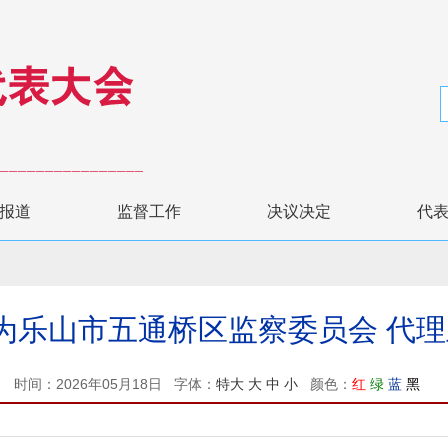
报道
监督工作
决议决定
代
为乐山市五通桥区监察委员会 代
时间：2026年05月18日 字体：
特大
大
中
小
颜色：
红
绿
蓝
黑