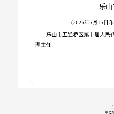
乐山
(2026年
5
月
15
日乐
乐山市
五通桥区
第
十
届人民
理主任
。
单位地