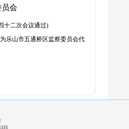
委员会
四十
二
次会议通过
)
为
乐山市五通桥区监察
委员会
代
室
121